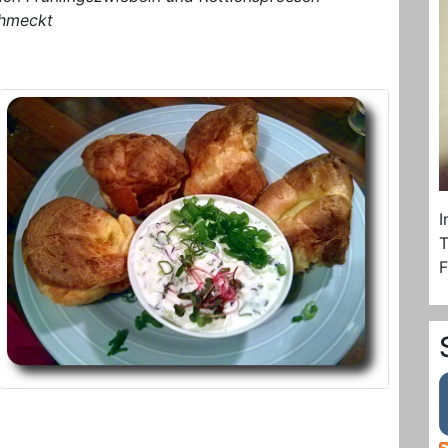
chmeckt
I
T
F