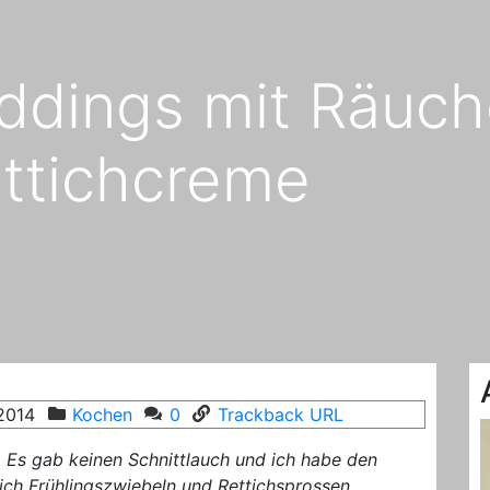
ddings mit Räuche
ettichcreme
 2014
Kochen
0
Trackback URL
 Es gab keinen Schnittlauch und ich habe den
ich Frühlingszwiebeln und Rettichsprossen