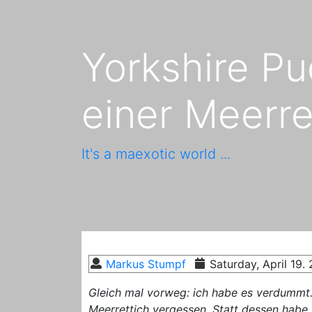
Yorkshire Pu
einer Meerr
It's a maexotic world ...
Markus Stumpf
Saturday, April 19.
Gleich mal vorweg: ich habe es verdummt.
Meerrettich vergessen. Statt dessen habe 