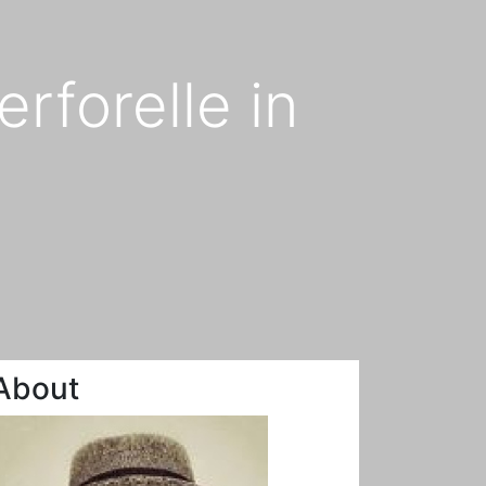
rforelle in
About